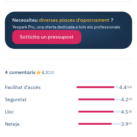
Necessiteu
diverses places d'aparcament
?
Yespark Pro, una oferta dedicada a tots els professionals
Sol·licita un pressupost
4 comentaris
4.3
(10)
Facilitat d'accés
4.4
(14)
Seguretat
4.2
(9)
Lloc
4.1
(8)
Neteja
3.9
(7)