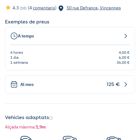
4.3
(4
comentaris
)
50 rue Defrance, Vincennes
(10)
Exemples de preus
A temps
4 hores
4,00 €
1 dia
6,00 €
1 setmana
36,00 €
125 €
Al mes
Vehicles adaptats
Alçada màxima
:
1,9m