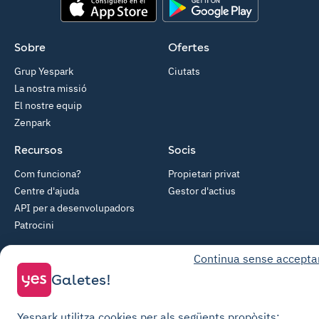
App Store
Google Play
Sobre
Ofertes
Grup Yespark
Ciutats
La nostra missió
El nostre equip
Zenpark
Recursos
Socis
Com funciona?
Propietari privat
Centre d'ajuda
Gestor d'actius
API per a desenvolupadors
Patrocini
© Yespark Tots els drets reservats.
Continua sense accepta
Galetes!
Condicions generals d'ús
Condicions generals de venda Aparcament
Yespark utilitza cookies per als següents propòsits: