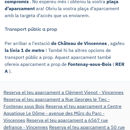
compromís
. No espereu més i obteniu la vostra
plaça
d'aparcament
ara! Obriu la vostra plaça d'aparcament
amb la targeta d'accés que us enviarem.
Transport públic a prop
Per arribar a l'estació
de Château de Vincennes
, agafeu
la línia 1 de metro
! També hi ha altres opcions de
transport públic a prop. Aquest aparcament també
ofereix aparcament a prop de
Fontenay-sous-Bois
(
RER
A
).
Reserva el teu aparcament a Clément Vienot - Vincennes
Reserva el teu aparcament a Rue Georges le Tiec -
Fontenay sous Bois
Reserva el teu aparcament a Centre
Aquatique Le Dôme - avenue des Mûrs du Parc -
Vincennes
Reserva el teu aparcament a 6567 rue
defrance - Vincennes
Reserva el teu aparcament a 50 rue