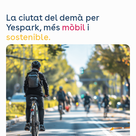
La ciutat del demà per
Yespark, més
mòbil
i
sostenible.