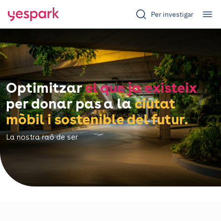
Per investigar
Optimitzar
el que ja existeix
per donar pas a la
ciutat
mòbil i sostenible del futur.
La nostra raó de ser