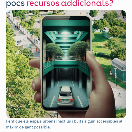
pocs
recursos addicionals?
Fent que els espais urbans inactius i buits siguin accessibles al
màxim de gent possible.