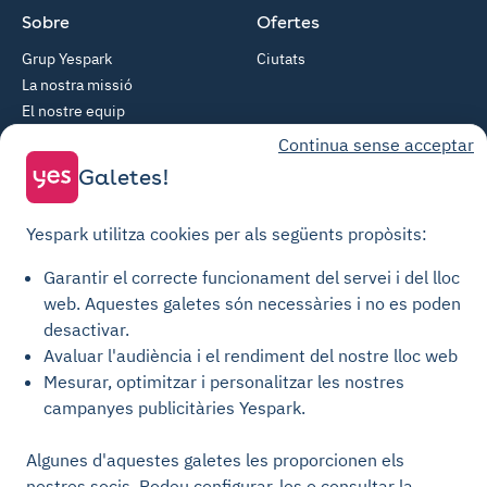
Sobre
Ofertes
Grup Yespark
Ciutats
La nostra missió
El nostre equip
Zenpark
Continua sense acceptar
Galetes!
Recursos
Socis
Com funciona?
Propietari privat
Yespark utilitza cookies per als següents propòsits:
Centre d'ajuda
Gestor d'actius
API per a desenvolupadors
Garantir el correcte funcionament del servei i del lloc
Patrocini
web.
Aquestes galetes són necessàries i no es poden
desactivar.
© Yespark Tots els drets reservats.
Avaluar l'audiència i el rendiment del nostre lloc web
Mesurar, optimitzar i personalitzar les nostres
Condicions generals d'ús
campanyes publicitàries Yespark.
Condicions generals de venda Aparcament
Algunes d'aquestes galetes les proporcionen els
Condicions generals de venda Recàrrega
nostres socis. Podeu configurar-les o consultar la
Política de privacitat