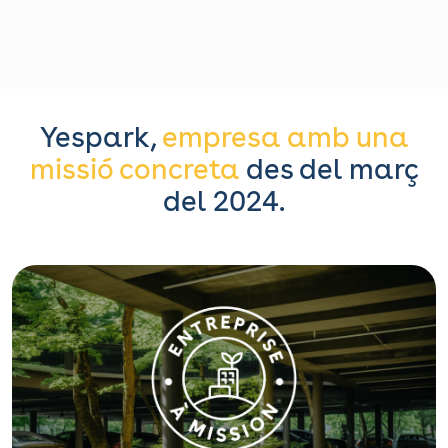
Yespark,
empresa amb una
missió concreta
des del març
del 2024.