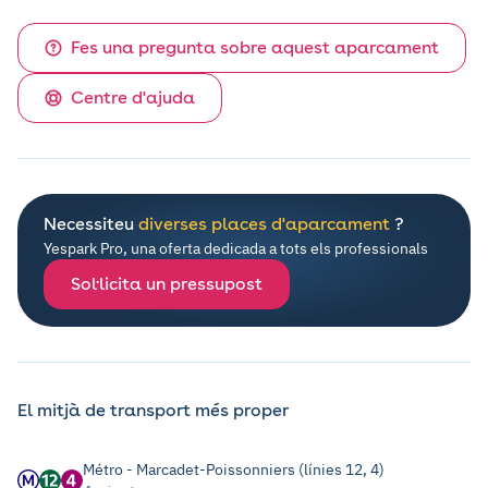
Fes una pregunta sobre aquest aparcament
Centre d'ajuda
Necessiteu
diverses places d'aparcament
?
Yespark Pro, una oferta dedicada a tots els professionals
Sol·licita un pressupost
El mitjà de transport més proper
Métro - Marcadet-Poissonniers (línies 12, 4)