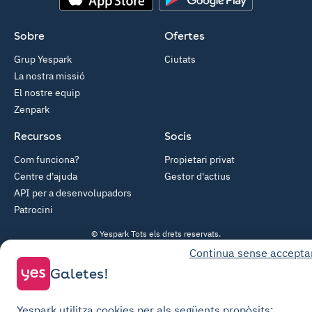
App Store
Google Play
Sobre
Ofertes
Grup Yespark
Ciutats
La nostra missió
El nostre equip
Zenpark
Recursos
Socis
Com funciona?
Propietari privat
Centre d'ajuda
Gestor d'actius
API per a desenvolupadors
Patrocini
© Yespark Tots els drets reservats.
Continua sense accepta
Galetes!
Condicions generals d'ús
Condicions generals de venda Aparcament
Yespark utilitza cookies per als següents propòsits: