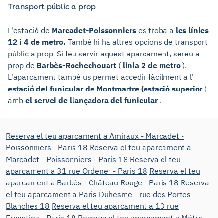
Transport públic a prop
L'estació de
Marcadet-Poissonniers
es troba a
les línies
12 i 4 de metro.
També hi ha altres opcions de transport
públic a prop. Si feu servir aquest aparcament, sereu a
prop de
Barbès-Rochechouart
(
línia 2 de metro
).
L'aparcament també us permet accedir fàcilment a l'
estació del funicular de Montmartre (estació superior
)
amb
el servei de llançadora del funicular
.
Reserva el teu aparcament a Amiraux - Marcadet -
Poissonniers - Paris 18
Reserva el teu aparcament a
Marcadet - Poissonniers - Paris 18
Reserva el teu
aparcament a 31 rue Ordener - Paris 18
Reserva el teu
aparcament a Barbès - Château Rouge - Paris 18
Reserva
el teu aparcament a Paris Duhesme - rue des Portes
Blanches 18
Reserva el teu aparcament a 13 rue
Ernestine - Paris 18
Reserva el teu aparcament a Métro