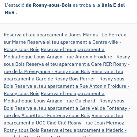
L'estació
de Rosny-sous-Bois
es troba a la
línia E del
RER
.
Reserva el teu aparcament a Joncs Marins - Le Perreux
sur Marne
Reserva el teu aparcament a Centre-ville -
Rosny sous Bois
Reserva el teu aparcament a
Médiathèque Louis Aragon - rue Antonin Froidure - Rosny
sous Bois
Reserva el teu aparcament a Gare RER Rosny -
rue de la Prévoyance - Rosny sous Bois
Reserva el teu
aparcament a Gare de Rosny Bois Perrier - Rosny sous
Bois
Reserva el teu aparcament a Rue Antonin Froidure -
Rosny sous Bois
Reserva el teu aparcament a
Médiathèque Louis Aragon - rue Guichard - Rosny sous
Bois
Reserva el teu aparcament a Gare Val de Fontenay -
rue des Alouettes - Fontenay sous Bois
Reserva el teu
aparcament a UGC Ciné Cité Rosny - rue Jean Mermoz -
Rosny sous Bois
Reserva el teu aparcament a Mederic -