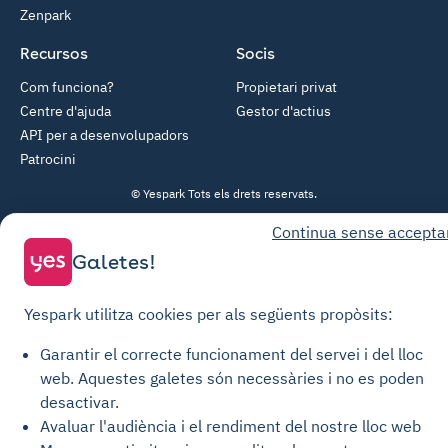
Zenpark
Recursos
Socis
Com funciona?
Propietari privat
Centre d'ajuda
Gestor d'actius
API per a desenvolupadors
Patrocini
© Yespark Tots els drets reservats.
Continua sense accepta
Condicions generals d'ús
Galetes!
Condicions generals de venda Aparcament
Condicions generals de venda Recàrrega
Yespark utilitza cookies per als següents propòsits:
Política de privacitat
Garantir el correcte funcionament del servei i del lloc
Política de cookies
web.
Aquestes galetes són necessàries i no es poden
Configuració de les galetes
desactivar.
Avaluar l'audiència i el rendiment del nostre lloc web
Avisos legals