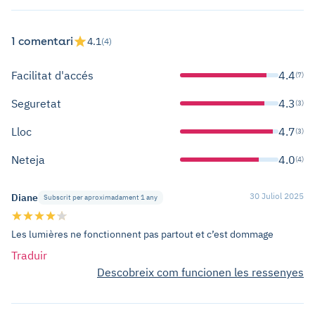
1 comentari
4.1
(4)
Facilitat d'accés
4.4
(7)
Seguretat
4.3
(3)
Lloc
4.7
(3)
Neteja
4.0
(4)
30 Juliol 2025
Diane
Subscrit per aproximadament 1 any
Les lumières ne fonctionnent pas partout et c’est dommage
Traduir
Descobreix com funcionen les ressenyes