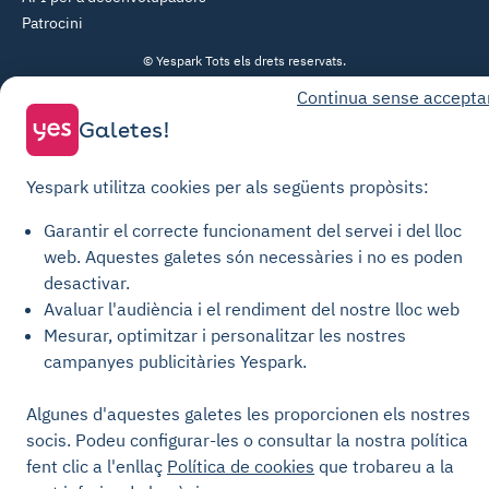
Patrocini
© Yespark Tots els drets reservats.
Continua sense accepta
Condicions generals d'ús
Galetes!
Condicions generals de venda Aparcament
Yespark utilitza cookies per als següents propòsits:
Condicions generals de venda Recàrrega
Política de privacitat
Garantir el correcte funcionament del servei i del lloc
Política de cookies
web.
Aquestes galetes són necessàries i no es poden
desactivar.
Configuració de les galetes
Avaluar l'audiència i el rendiment del nostre lloc web
Avisos legals
Mesurar, optimitzar i personalitzar les nostres
Carta de Transparència
campanyes publicitàries Yespark.
Algunes d'aquestes galetes les proporcionen els nostres
socis. Podeu configurar-les o consultar la nostra política
fent clic a l'enllaç
Política de cookies
que trobareu a la