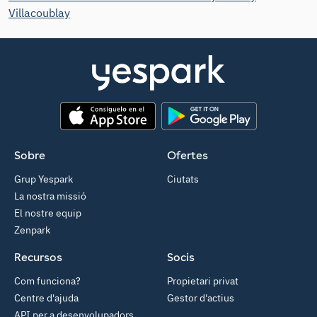
Villacoublay
App Store
Google Play
Sobre
Ofertes
Grup Yespark
Ciutats
La nostra missió
El nostre equip
Zenpark
Recursos
Socis
Com funciona?
Propietari privat
Centre d'ajuda
Gestor d'actius
API per a desenvolupadors