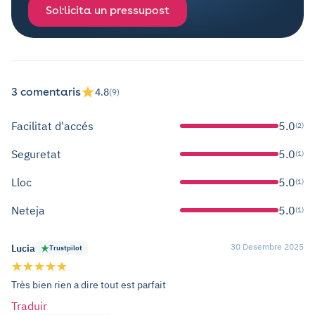
Sol·licita un pressupost
3 comentaris
4.8
(9)
Facilitat d'accés
5.0
(2)
Seguretat
5.0
(1)
Lloc
5.0
(1)
Neteja
5.0
(1)
30 Desembre 2025
Lucia
Trustpilot
Très bien rien a dire tout est parfait
Traduir