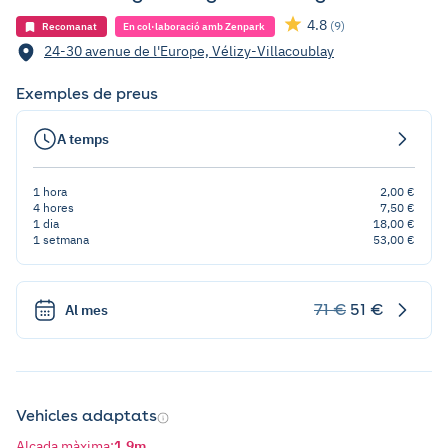
4.8
(9)
Recomanat
En col·laboració amb Zenpark
24-30 avenue de l'Europe, Vélizy-Villacoublay
Exemples de preus
A temps
1 hora
2,00 €
4 hores
7,50 €
1 dia
18,00 €
1 setmana
53,00 €
71 €
51 €
Al mes
Vehicles adaptats
Alçada màxima
:
1,9m