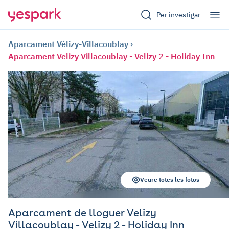
Per investigar
Aparcament Vélizy-Villacoublay
Aparcament Velizy Villacoublay - Velizy 2 - Holiday Inn
Veure totes les fotos
Aparcament de lloguer Velizy
Villacoublay - Velizy 2 - Holiday Inn