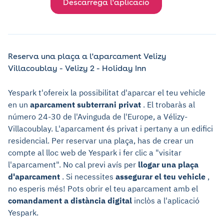
Descarrega l'aplicació
Reserva una plaça a l'aparcament Velizy
Villacoublay - Velizy 2 - Holiday Inn
Yespark t'ofereix la possibilitat d'aparcar el teu vehicle
en un
aparcament subterrani privat
. El trobaràs al
número 24-30 de l'Avinguda de l'Europe, a Vélizy-
Villacoublay. L'aparcament és privat i pertany a un edifici
residencial. Per reservar una plaça, has de crear un
compte al lloc web de Yespark i fer clic a "visitar
l'aparcament". No cal previ avís per
llogar una plaça
d'aparcament
. Si necessites
assegurar el teu vehicle
,
no esperis més! Pots obrir el teu aparcament amb el
comandament a distància digital
inclòs a l'aplicació
Yespark.