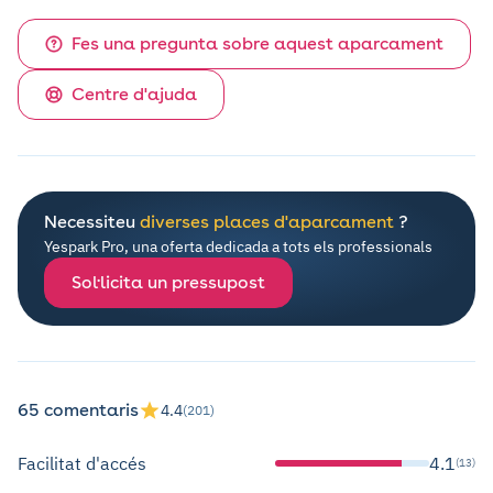
Fes una pregunta sobre aquest aparcament
Centre d'ajuda
Necessiteu
diverses places d'aparcament
?
Yespark Pro, una oferta dedicada a tots els professionals
Sol·licita un pressupost
65 comentaris
4.4
(201)
Facilitat d'accés
4.1
(13)