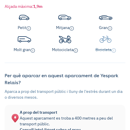
Alçada màxima
:
1,9m
Petit
Mitjana
Gran
Molt gran
Motocicleta
Bicicleta
Per què aparcar en aquest aparcament de Yespark
Relais?
Aparca a prop del transport públic i lluny de l'estrès durant un dia
o diversos mesos.
A prop del transport
Aquest aparcament es troba a 400 metres a peu del
transport públic.
Consell intel·ligent sobre el preu