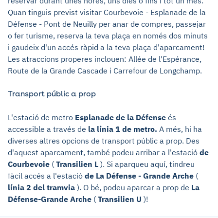
reservar durant unes hores, uns dies o fins i tot un mes.
Quan tinguis previst visitar Courbevoie - Esplanade de la
Défense - Pont de Neuilly per anar de compres, passejar
o fer turisme, reserva la teva plaça en només dos minuts
i gaudeix d'un accés ràpid a la teva plaça d'aparcament!
Les atraccions properes inclouen: Allée de l'Espérance,
Route de la Grande Cascade i Carrefour de Longchamp.
Transport públic a prop
L'estació de metro
Esplanade de la Défense
és
accessible a través de
la línia 1 de metro.
A més, hi ha
diverses altres opcions de transport públic a prop. Des
d'aquest aparcament, també podeu arribar a l'estació
de
Courbevoie
(
Transilien L
). Si aparqueu aquí, tindreu
fàcil accés a l'estació
de La Défense - Grande Arche
(
línia 2 del tramvia
). O bé, podeu aparcar a prop de
La
Défense-Grande Arche
(
Transilien U
)!