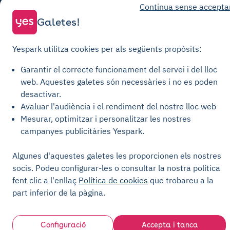
Continua sense accepta
Condicions generals de venda Aparcament
Galetes!
Condicions generals de venda Recàrrega
Política de privacitat
Yespark utilitza cookies per als següents propòsits:
Política de cookies
Garantir el correcte funcionament del servei i del lloc
Configuració de les galetes
web.
Aquestes galetes són necessàries i no es poden
Avisos legals
desactivar.
Avaluar l'audiència i el rendiment del nostre lloc web
Carta de Transparència
Mesurar, optimitzar i personalitzar les nostres
campanyes publicitàries Yespark.
Algunes d'aquestes galetes les proporcionen els nostres
socis. Podeu configurar-les o consultar la nostra política
fent clic a l'enllaç
Política de cookies
que trobareu a la
part inferior de la pàgina.
Configuració
Accepta i tanca