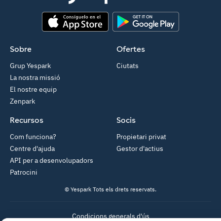
App Store
Google Play
Sobre
Ofertes
Grup Yespark
Ciutats
La nostra missió
El nostre equip
Zenpark
Recursos
Socis
Com funciona?
Propietari privat
Centre d'ajuda
Gestor d'actius
API per a desenvolupadors
Patrocini
© Yespark Tots els drets reservats.
Condicions generals d'ús