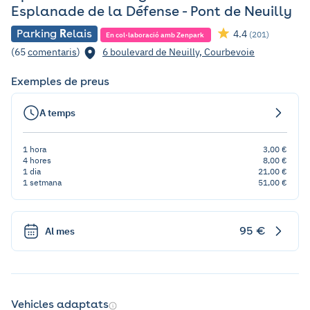
Esplanade de la Défense - Pont de Neuilly
Parking
R
elais
4.4
(201)
En col·laboració amb Zenpark
(65
comentaris
)
6 boulevard de Neuilly, Courbevoie
Exemples de preus
A temps
1 hora
3,00 €
4 hores
8,00 €
1 dia
21,00 €
1 setmana
51,00 €
95 €
Al mes
Vehicles adaptats