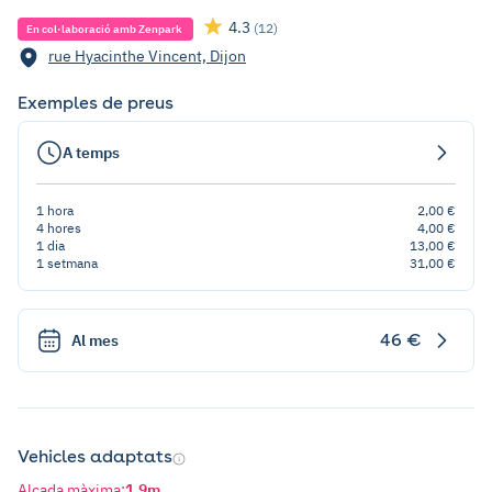
4.3
(12)
En col·laboració amb Zenpark
rue Hyacinthe Vincent, Dijon
Exemples de preus
A temps
1 hora
2,00 €
4 hores
4,00 €
1 dia
13,00 €
1 setmana
31,00 €
46 €
Al mes
Vehicles adaptats
Alçada màxima
:
1,9m