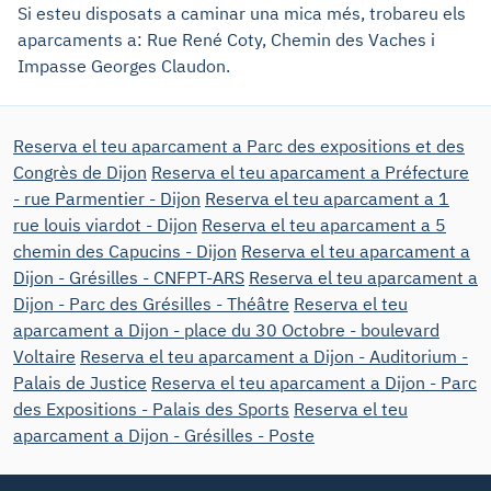
Si esteu disposats a caminar una mica més, trobareu els
aparcaments a: Rue René Coty, Chemin des Vaches i
Impasse Georges Claudon.
Reserva el teu aparcament a Parc des expositions et des
Congrès de Dijon
Reserva el teu aparcament a Préfecture
- rue Parmentier - Dijon
Reserva el teu aparcament a 1
rue louis viardot - Dijon
Reserva el teu aparcament a 5
chemin des Capucins - Dijon
Reserva el teu aparcament a
Dijon - Grésilles - CNFPT-ARS
Reserva el teu aparcament a
Dijon - Parc des Grésilles - Théâtre
Reserva el teu
aparcament a Dijon - place du 30 Octobre - boulevard
Voltaire
Reserva el teu aparcament a Dijon - Auditorium -
Palais de Justice
Reserva el teu aparcament a Dijon - Parc
des Expositions - Palais des Sports
Reserva el teu
aparcament a Dijon - Grésilles - Poste