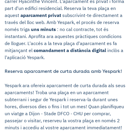
carrer Hyacinthe Vincent. L'aparcament és privat i forma
part d'un edifici residencial. Reserva la teva plaça en
aquest
aparcament privat
subscrivint-te directament a
través del lloc web. Amb Yespark, el procés de reserva
només triga
uns minuts
: no cal contracte, tot és
instantani. Aprofita ara aquestes pràctiques condicions
de lloguer. L'accés a la teva plaça d'aparcament es fa
mitjançant el
comandament a distància digital
inclòs a
l'aplicació Yespark.
Reserva aparcament de curta durada amb Yespark!
Yespark ara ofereix aparcament de curta durada als seus
aparcaments! Troba una plaça en un aparcament
subterrani i segur de Yespark i reserva-la durant unes
hores, diversos dies o fins i tot un mes! Quan planifiqueu
un viatge a Dijon - Stade DFCO - CHU per comprar,
passejar o visitar, reserveu la vostra plaça en només 2
minuts i accediu al vostre aparcament immediatament!