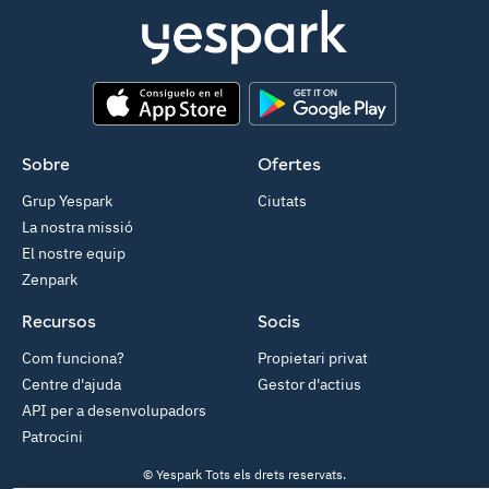
App Store
Google Play
Sobre
Ofertes
Grup Yespark
Ciutats
La nostra missió
El nostre equip
Zenpark
Recursos
Socis
Com funciona?
Propietari privat
Centre d'ajuda
Gestor d'actius
API per a desenvolupadors
Patrocini
© Yespark Tots els drets reservats.