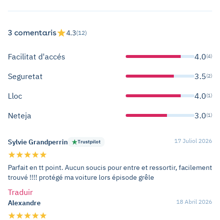
3 comentaris
4.3
(12)
Facilitat d'accés
4.0
(4)
Seguretat
3.5
(2)
Lloc
4.0
(1)
Neteja
3.0
(1)
17 Juliol 2026
Sylvie Grandperrin
Trustpilot
Parfait en tt point. Aucun soucis pour entre et ressortir, facilement
trouvé !!!! protégé ma voiture lors épisode grêle
Traduir
18 Abril 2026
Alexandre