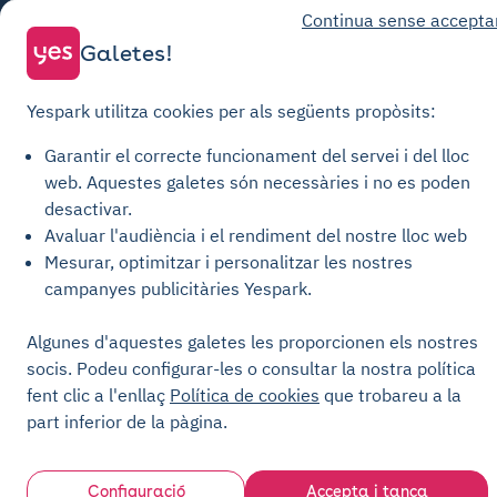
Continua sense accepta
Condicions generals d'ús
Galetes!
Condicions generals de venda Aparcament
Yespark utilitza cookies per als següents propòsits:
Condicions generals de venda Recàrrega
Política de privacitat
Garantir el correcte funcionament del servei i del lloc
Política de cookies
web.
Aquestes galetes són necessàries i no es poden
desactivar.
Configuració de les galetes
Avaluar l'audiència i el rendiment del nostre lloc web
Avisos legals
Mesurar, optimitzar i personalitzar les nostres
Carta de Transparència
campanyes publicitàries Yespark.
Algunes d'aquestes galetes les proporcionen els nostres
socis. Podeu configurar-les o consultar la nostra política
fent clic a l'enllaç
Política de cookies
que trobareu a la
part inferior de la pàgina.
Configuració
Accepta i tanca