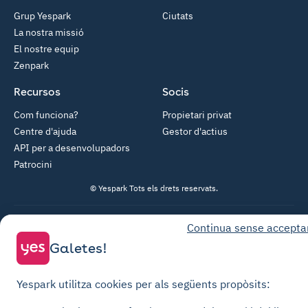
Grup Yespark
Ciutats
La nostra missió
El nostre equip
Zenpark
Recursos
Socis
Com funciona?
Propietari privat
Centre d'ajuda
Gestor d'actius
API per a desenvolupadors
Patrocini
© Yespark Tots els drets reservats.
Condicions generals d'ús
Continua sense accepta
Galetes!
Condicions generals de venda Aparcament
Condicions generals de venda Recàrrega
Yespark utilitza cookies per als següents propòsits:
Política de privacitat