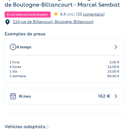
de Boulogne-Billancourt - Marcel Sembat
4.4
(25
comentaris
)
(231)
En col·laboració amb Zenpark
114 rue de Billancourt, Boulogne-Billancourt
Exemples de preus
A temps
1 hora
3,00 €
4 hores
12,00 €
1 dia
25,00 €
1 setmana
80,00 €
162 €
Al mes
Vehicles adaptats