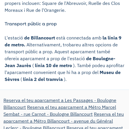
propers inclouen: Square de l'Abreuvoir, Ruelle des Clos
Moreaux i Rue de l'Orangerie.
Transport públic a prop
L'estació
de Billancourt
està connectada amb
la línia 9
de metro.
Alternativament, trobareu altres opcions de
transport públic a prop. Aquest aparcament també
ofereix aparcament a prop de l'estació
de Boulogne-
Jean Jaurès
(
línia 10 de metro
). També podeu aprofitar
l'aparcament convenient que hi ha a prop del
Museu de
Sèvres
(
línia 2 del tramvia
).
Reserva el teu aparcament a Les Passages - Boulogne
Billancourt
Reserva el teu aparcament a Métro Marcel
Sembat - rue Carnot - Boulogne Billancourt
Reserva el teu
aparcament a Métro Billancourt - avenue du Général
Leclerc - Boulogne Billancourt
Reserva el teu aparcament