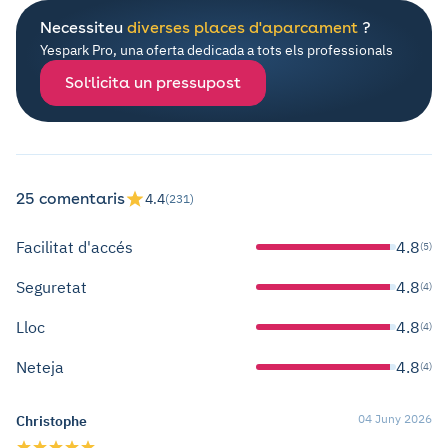
Necessiteu
diverses places d'aparcament
?
Yespark Pro, una oferta dedicada a tots els professionals
Sol·licita un pressupost
25 comentaris
4.4
(231)
Facilitat d'accés
4.8
(5)
Seguretat
4.8
(4)
Lloc
4.8
(4)
Neteja
4.8
(4)
04 Juny 2026
Christophe