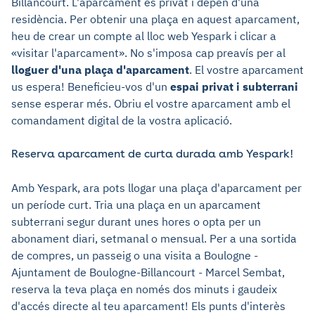
Billancourt. L'aparcament és privat i depèn d'una
residència. Per obtenir una plaça en aquest aparcament,
heu de crear un compte al lloc web Yespark i clicar a
«visitar l'aparcament». No s'imposa cap preavís per al
lloguer d'una plaça d'aparcament
. El vostre aparcament
us espera! Beneficieu-vos d'un
espai privat i subterrani
sense esperar més. Obriu el vostre aparcament amb el
comandament digital de la vostra aplicació.
Reserva aparcament de curta durada amb Yespark!
Amb Yespark, ara pots llogar una plaça d'aparcament per
un període curt. Tria una plaça en un aparcament
subterrani segur durant unes hores o opta per un
abonament diari, setmanal o mensual. Per a una sortida
de compres, un passeig o una visita a Boulogne -
Ajuntament de Boulogne-Billancourt - Marcel Sembat,
reserva la teva plaça en només dos minuts i gaudeix
d'accés directe al teu aparcament! Els punts d'interès