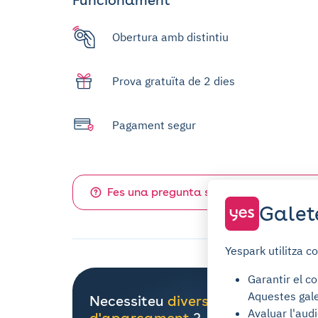
Obertura amb distintiu
Prova gratuïta de 2 dies
Pagament segur
Fes una pregunta sobre aquest aparc
Galet
Yespark utilitza c
Garantir el co
Aquestes gale
Necessiteu
diverses places
Avaluar l'audi
d'aparcament
?