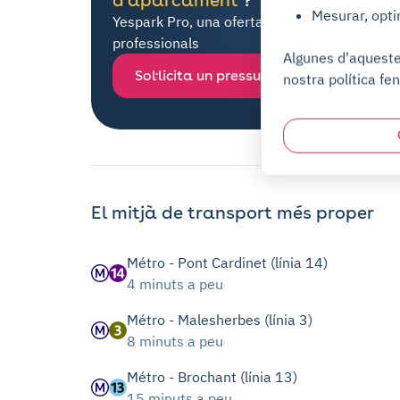
Mesurar, opti
Yespark Pro, una oferta dedicada a tots els
professionals
Algunes d'aquestes
Sol·licita un pressupost
nostra política fen
El mitjà de transport més proper
Métro - Pont Cardinet (línia 14)
4 minuts a peu
Métro - Malesherbes (línia 3)
8 minuts a peu
Métro - Brochant (línia 13)
15 minuts a peu