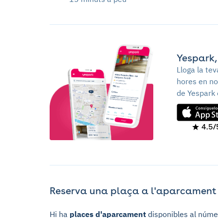
Yespark,
Lloga la te
hores en no
de Yespark 
4.5/
Reserva una plaça a l'aparcament C
Hi ha
places d'aparcament
disponibles al núme