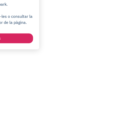
park.
les o consultar la
or de la pàgina.
a