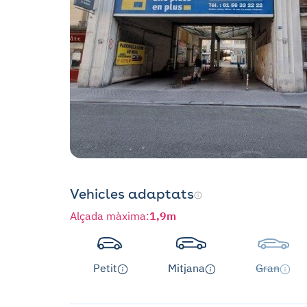
Vehicles adaptats
Alçada màxima
:
1,9m
Petit
Mitjana
Gran