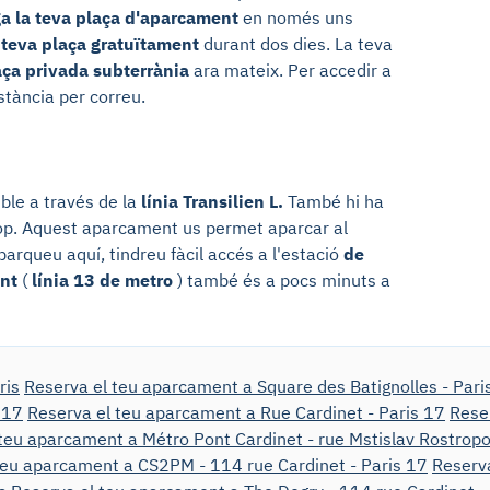
ga la teva plaça d'aparcament
en només uns
 teva plaça gratuïtament
durant dos dies. La teva
aça privada subterrània
ara mateix. Per accedir a
tància per correu.
ble a través de la
línia Transilien L.
També hi ha
prop. Aquest aparcament us permet aparcar al
aparqueu aquí, tindreu fàcil accés a l'estació
de
nt
(
línia 13 de metro
) també és a pocs minuts a
ris
Reserva el teu aparcament a Square des Batignolles - Pari
 17
Reserva el teu aparcament a Rue Cardinet - Paris 17
Rese
teu aparcament a Métro Pont Cardinet - rue Mstislav Rostropo
teu aparcament a CS2PM - 114 rue Cardinet - Paris 17
Reserva