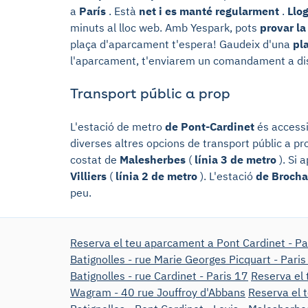
a
París
. Està
net i es manté regularment
.
Llo
minuts al lloc web. Amb Yespark, pots
provar la
plaça d'aparcament t'espera! Gaudeix d'una
pl
l'aparcament, t'enviarem un comandament a dis
Transport públic a prop
L'estació de metro
de Pont-Cardinet
és accessi
diverses altres opcions de transport públic a 
costat de
Malesherbes
(
línia 3 de metro
). Si 
Villiers
(
línia 2 de metro
). L'estació
de Brocha
peu.
Reserva el teu aparcament a Pont Cardinet - Pa
Batignolles - rue Marie Georges Picquart - Paris
Batignolles - rue Cardinet - Paris 17
Reserva el 
Wagram - 40 rue Jouffroy d'Abbans
Reserva el 