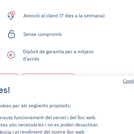
Atenció al client (7 dies a la setmana)
Sense compromís
Dipòsit de garantia per a mitjans
d'accés
Cont
ament
Centre d'ajuda
es!
ookies per als següents propòsits:
rrecte funcionament del servei i del lloc web.
tes són necessàries i no es poden desactivar.
ència i el rendiment del nostre lloc web