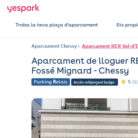
Troba la teva plaça d'aparcament
Ets propi
Aparcament Chessy
Aparcament RER Val-d'Eu
Aparcament de lloguer RE
Fossé Mignard - Chessy
5
Parking
R
elais
(1)
Accés mitjançant badge