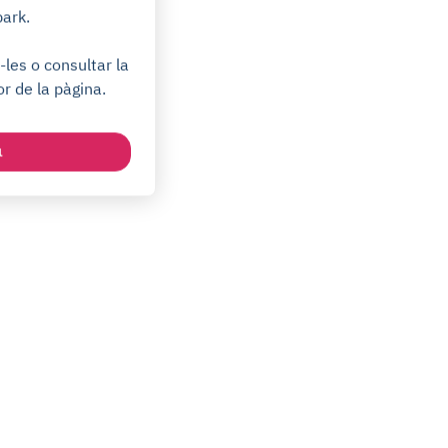
park.
les o consultar la
or de la pàgina.
a