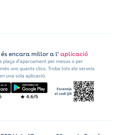
 és encara millor a l'
aplicació
va plaça d'aparcament per mesos o per
més uns quants clics. Troba tots els serveis
en una sola aplicació.
Escaneja
el codi QR
5
4.6/5