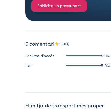
Sol·licita un pressupost
0 comentari
5.0
(1)
Facilitat d'accés
5.0
(2)
Lloc
5.0
(1)
El mitjà de transport més proper