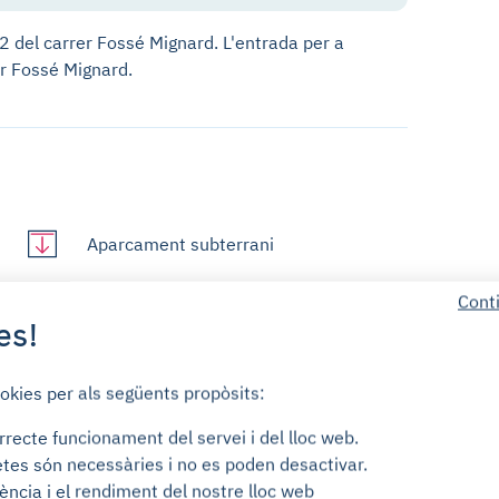
 del carrer Fossé Mignard. L'entrada per a
r Fossé Mignard.
Aparcament subterrani
Cont
es!
ookies per als següents propòsits:
rrecte funcionament del servei i del lloc web.
tes són necessàries i no es poden desactivar.
Atenció al client (7 dies a la setmana)
ència i el rendiment del nostre lloc web