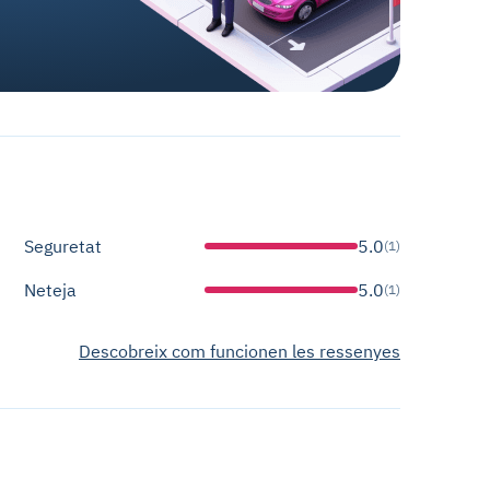
Seguretat
5.0
(1)
Neteja
5.0
(1)
Descobreix com funcionen les ressenyes