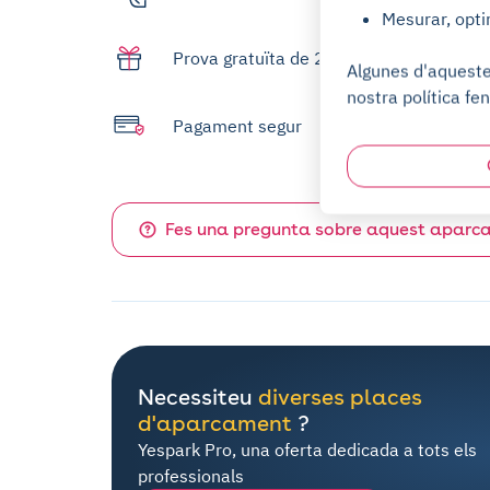
Mesurar, opti
Prova gratuïta de 2 dies
Algunes d'aquestes
nostra política fen
Pagament segur
Fes una pregunta sobre aquest aparc
Necessiteu
diverses places
d'aparcament
?
Yespark Pro, una oferta dedicada a tots els
professionals