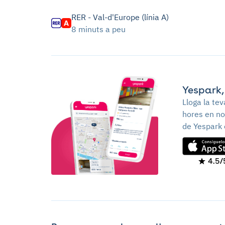
RER - Val-d'Europe (línia A)
8 minuts a peu
Yespark,
Lloga la te
hores en no
de Yespark 
4.5/