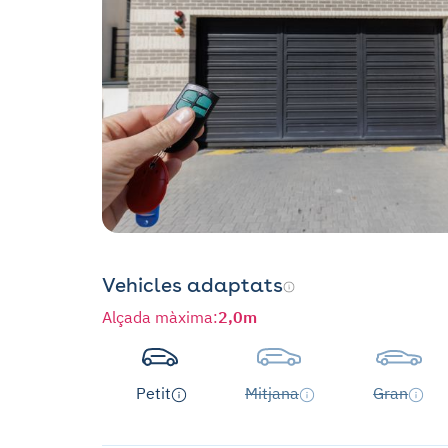
Vehicles adaptats
Alçada màxima
:
2,0m
Petit
Mitjana
Gran