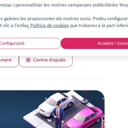
mitzar i personalitzar les nostres campanyes publicitàries Yes
Sense compromís
 galetes les proporcionen els nostres socis. Podeu configurar-
t clic a l'enllaç
Política de cookies
que trobareu a la part inferi
Dipòsit de garantia per a mitjans
d'accés
Configuració
Accepta i tanc
ament
Centre d'ajuda