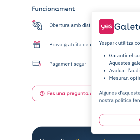
Funcionament
Galet
Obertura amb distintiu
Yespark utilitza c
Prova gratuïta de 4 dies
Garantir el co
Aquestes gale
Pagament segur
Avaluar l'audi
Mesurar, opti
Algunes d'aquestes
Fes una pregunta sobre aquest aparc
nostra política fen