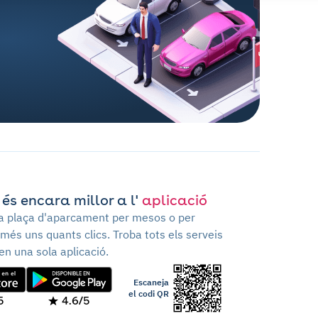
 és encara millor a l'
aplicació
va plaça d'aparcament per mesos o per
més uns quants clics. Troba tots els serveis
en una sola aplicació.
Escaneja
el codi QR
5
4.6/5