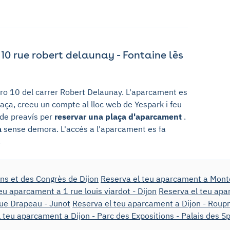
0 rue robert delaunay - Fontaine lès
ro 10 del carrer Robert Delaunay. L'aparcament es
laça, creeu un compte al lloc web de Yespark i feu
e de preavís per
reservar una plaça d'aparcament
.
a
sense demora. L'accés a l'aparcament es fa
.
ns et des Congrès de Dijon
Reserva el teu aparcament a Montc
eu aparcament a 1 rue louis viardot - Dijon
Reserva el teu apa
nue Drapeau - Junot
Reserva el teu aparcament a Dijon - Roup
 teu aparcament a Dijon - Parc des Expositions - Palais des S