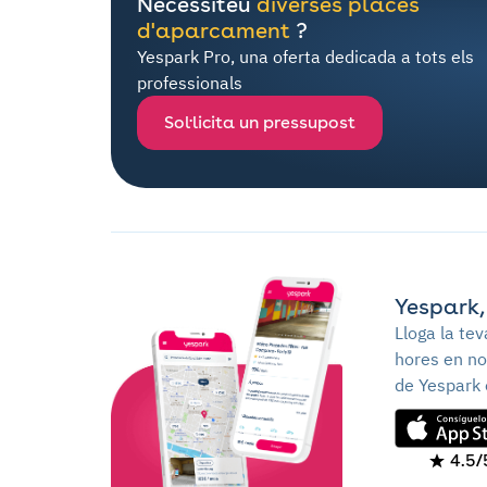
Necessiteu
diverses places
d'aparcament
?
Yespark Pro, una oferta dedicada a tots els
professionals
Sol·licita un pressupost
Yespark,
Lloga la te
hores en no
de Yespark 
4.5/