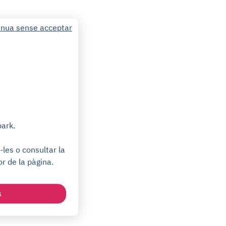
inua sense acceptar
park.
les o consultar la
or de la pàgina.
a