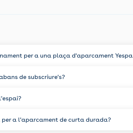
onament per a una plaça d'aparcament Yespa
 abans de subscriure's?
l'espai?
k per a l'aparcament de curta durada?