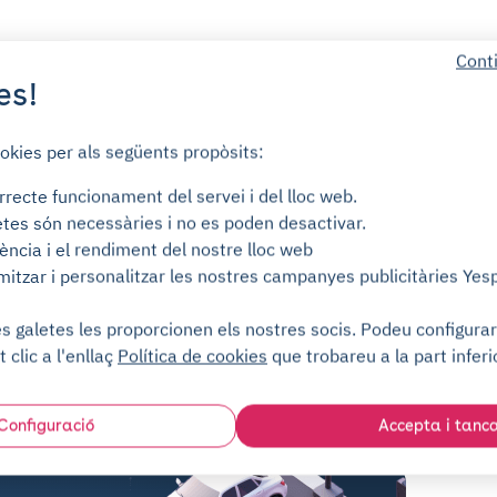
Cont
es!
Atenció al client (7 dies a la setmana)
ookies per als següents propòsits:
Sense compromís
rrecte funcionament del servei i del lloc web.
Dipòsit de garantia per a mitjans
tes són necessàries i no es poden desactivar.
d'accés
ència i el rendiment del nostre lloc web
mitzar i personalitzar les nostres campanyes publicitàries Yes
 galetes les proporcionen els nostres socis. Podeu configurar-
ament
Centre d'ajuda
t clic a l'enllaç
Política de cookies
que trobareu a la part inferi
Configuració
Accepta i tanc