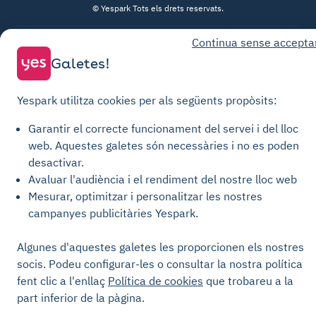
© Yespark Tots els drets reservats.
Continua sense accepta
Condicions generals d'ús
Galetes!
Condicions generals de venda Aparcament
Condicions generals de venda Recàrrega
Yespark utilitza cookies per als següents propòsits:
Política de privacitat
Garantir el correcte funcionament del servei i del lloc
Política de cookies
web.
Aquestes galetes són necessàries i no es poden
Configuració de les galetes
desactivar.
Avisos legals
Avaluar l'audiència i el rendiment del nostre lloc web
Mesurar, optimitzar i personalitzar les nostres
Carta de Transparència
campanyes publicitàries Yespark.
Algunes d'aquestes galetes les proporcionen els nostres
socis. Podeu configurar-les o consultar la nostra política
fent clic a l'enllaç
Política de cookies
que trobareu a la
part inferior de la pàgina.