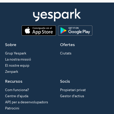
App Store
Google Play
Sobre
Ofertes
Grup Yespark
Ciutats
La nostra missió
El nostre equip
Zenpark
Recursos
Socis
Com funciona?
Propietari privat
Centre d'ajuda
Gestor d'actius
API per a desenvolupadors
Patrocini