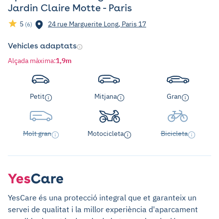
Jardin Claire Motte - Paris
5
24 rue Marguerite Long, Paris 17
(6)
Vehicles adaptats
Alçada màxima
:
1,9m
Petit
Mitjana
Gran
Molt gran
Motocicleta
Bicicleta
YesCare és una protecció integral que et garanteix un
servei de qualitat i la millor experiència d'aparcament