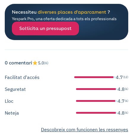
Necessiteu
diverses places d'aparcament
?
Yespark Pro, una oferta dedicada a tots els professionals
Sol·licita un pressupost
0 comentari
5.0
(6)
Facilitat d'accés
4.7
(12)
Seguretat
4.8
(6)
Lloc
4.7
(6)
Neteja
4.8
(6)
Descobreix com funcionen les ressenyes