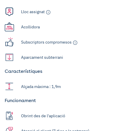
Lloc assignat
Acollidora
Subscriptors compromesos
Aparcament subterrani
Característiques
Alçada màxima : 1,9m
Funcionament
Obrint des de l'aplicació
Atenció al client (7 dies a la setmana)