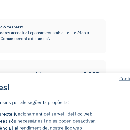
ació Yespark!
odràs accedir a l'aparcament amb el teu telèfon a
ó "Comandament a distància".
+5,00€
cament sense haver de fer servir
Cont
it de 20€ que es retornarà un cop
/mes
es!
de Cours Saint-Vincent. L'entrada per a vianants
ookies per als següents propòsits:
rrecte funcionament del servei i del lloc web.
tes són necessàries i no es poden desactivar.
ència i el rendiment del nostre lloc web