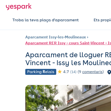
Troba la teva plaça d'aparcament
Ets propi
Aparcament Issy-les-Moulineaux
Aparcament RER Issy - cours Saint-Vincent - I
Aparcament de lloguer RER
Vincent - Issy les Moulin
4.7
(9
comentaris
)
Parking
R
elais
(14)