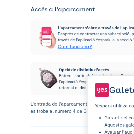
Accés a l'aparcament
L'aparcament s'obre a través de l'aplic
Després de contractar una subscripció, p
través de l'aplicació Yespark, a la secci
Com funciona?
Opció de distintiu d'accés
Entreu i sortiu de la vostra plaça d'apar
l'aplicació Yespark! Es cobrarà un dipòs
Galet
retornat el distintiu.
L'entrada de l'aparcament es troba al número 6 
Yespark utilitza c
es troba al número 4 de Cours Saint-Vincent.
Garantir el co
Aquestes gale
Avaluar l'audi