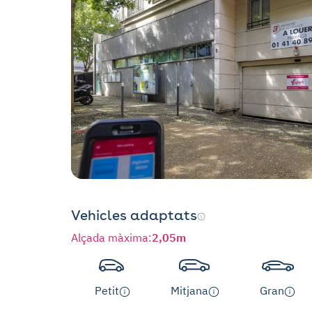
Vehicles adaptats
Alçada màxima
:
2,05m
Petit
Mitjana
Gran