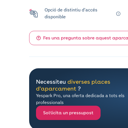
Opció de distintiu d'accés
disponible
Fes una pregunta sobre aquest aparc
Necessiteu
diverses places
d'aparcament
?
Yespark Pro, una oferta dedicada a tots els
professionals
Sol·licita un pressupost