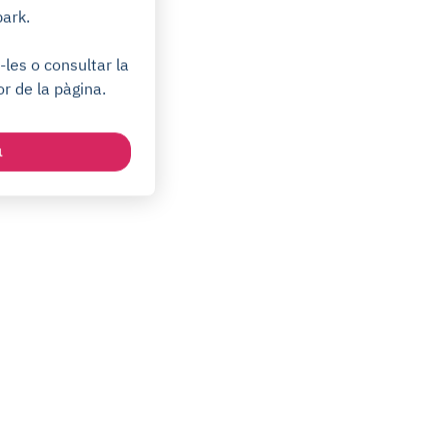
park.
les o consultar la
or de la pàgina.
a