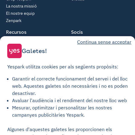
La nostra missió
El nostre equip
Zenpark
Recursos
Socis
Continua sense acceptar
Com funciona?
Propietari privat
Centre d'ajuda
Gestor d'actius
Galetes!
API per a desenvolupadors
Patrocini
Yespark utilitza cookies per als següents propòsits:
© Yespark Tots els drets reservats.
Garantir el correcte funcionament del servei i del lloc
web.
Aquestes galetes són necessàries i no es poden
Condicions generals d'ús
desactivar.
Avaluar l'audiència i el rendiment del nostre lloc web
Condicions generals de venda Aparcament
Mesurar, optimitzar i personalitzar les nostres
Condicions generals de venda Recàrrega
campanyes publicitàries Yespark.
Política de privacitat
Política de cookies
Algunes d'aquestes galetes les proporcionen els