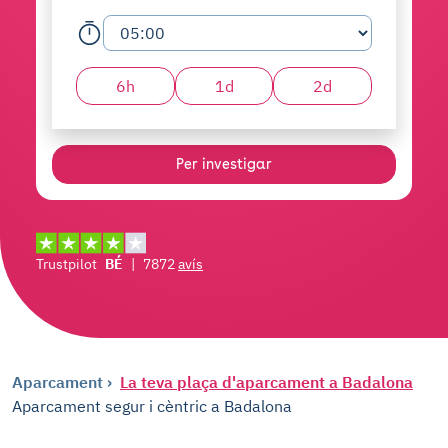
6h
1d
2d
Per investigar
Trustpilot
BÉ
|
7872
avís
Aparcament
La teva plaça d'aparcament a Badalona
Aparcament segur i cèntric a Badalona