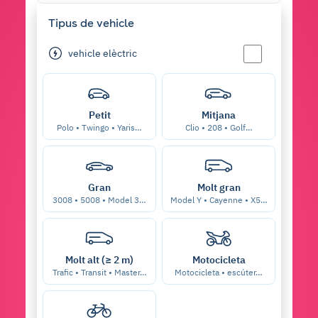
Tipus de vehicle
vehicle elèctric
Petit
Mitjana
Polo • Twingo • Yaris…
Clio • 208 • Golf…
Gran
Molt gran
3008 • 5008 • Model 3…
Model Y • Cayenne • X5…
Molt alt (≥ 2 m)
Motocicleta
Trafic • Transit • Master…
Motocicleta • escúter…