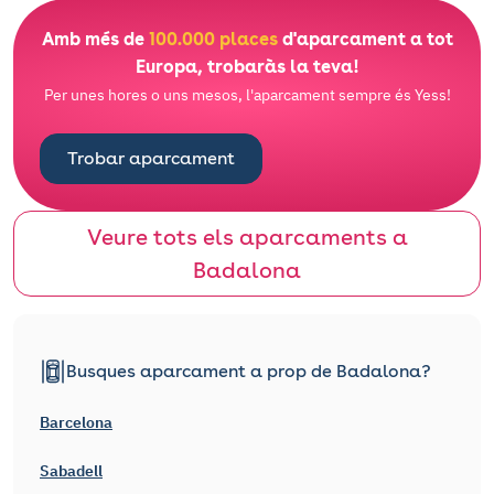
Amb més de
100.000 places
d'aparcament a tot
Europa, trobaràs la teva!
Per unes hores o uns mesos, l'aparcament sempre és Yess!
Trobar aparcament
Veure tots els aparcaments a
Badalona
Busques aparcament a prop de Badalona?
Barcelona
Sabadell